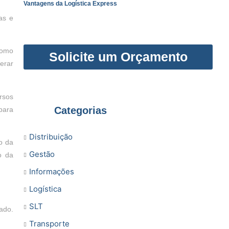
Vantagens da Logística Express
as e
como
Solicite um Orçamento
erar
rsos
Categorias
para
Distribuição
o da
Gestão
o da
Informações
Logística
SLT
ado.
Transporte