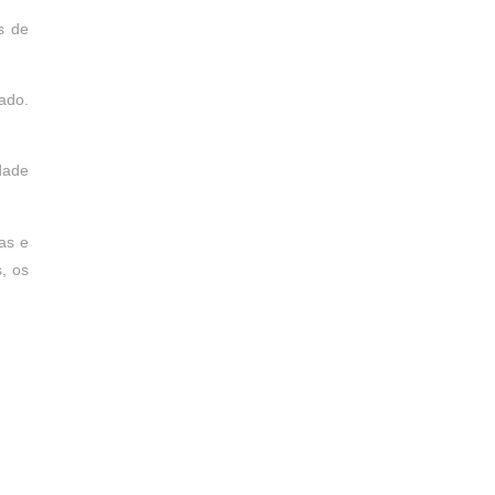
s de
ado.
dade
as e
, os